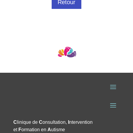
Retour
C
linique de
C
onsultation,
I
ntervention
et
F
ormation en
A
utisme